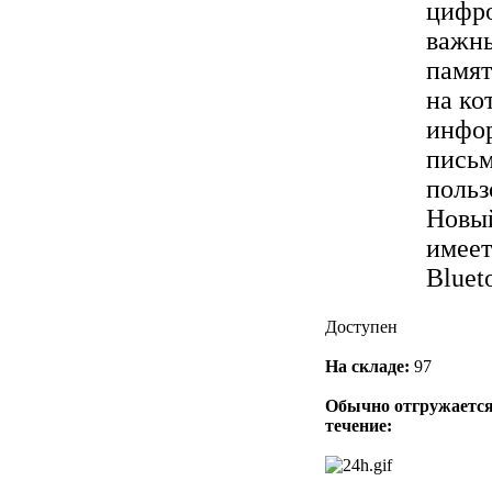
цифро
важны
памят
на ко
инфор
письм
польз
Новый
имеет
Blueto
Доступен
На складе:
97
Обычно отгружается
течение: