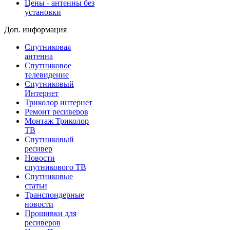
Цены - антенны без
установки
Доп. информация
Спутниковая
антенна
Спутниковое
телевидение
Спутниковый
Интернет
Триколор интернет
Ремонт ресиверов
Монтаж Триколор
ТВ
Спутниковый
ресивер
Новости
спутникового ТВ
Спутниковые
статьи
Транспондерные
новости
Прошивки для
ресиверов