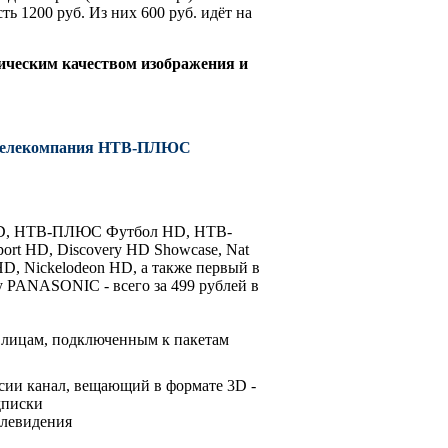
 1200 руб. Из них 600 руб. идёт на
тическим качеством изображения и
да Телекомпания НТВ-ПЛЮС
1 HD, НТВ-ПЛЮС Футбол HD, НТВ-
rt HD, Discovery HD Showcase, Nat
HD, Nickelodeon HD, а также первый в
 PANASONIC - всего за 499 рублей в
лицам, подключенным к пакетам
ссии канал, вещающий в формате 3D -
дписки
елевидения