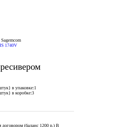
м Sagemcom
HS 1740V
 ресивером
штук} в упаковке:1
штук} в коробке:3
договором (баланс 1200 р.) В