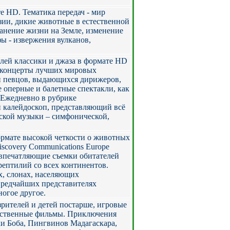
е HD. Тематика передач - мир
зии, дикие животные в естественной
ранение жизни на Земле, изменение
ы - извержения вулканов,
лей классики и джаза в формате HD
– концерты лучших мировых
и певцов, выдающихся дирижеров,
 оперные и балетные спектакли, как
. Ежедневно в рубрике
 калейдоскоп, представляющий всё
ской музыки – симфонической,
ормате высокой четкости о животных
scovery Communications Europe
– впечатляющие съемки обитателей
 рептилий со всех континентов.
х, слонах, населяющих
 редчайших представителях
огое другое.
рителей и детей постарше, игровые
жественные фильмы. Приключения
ки Боба, Пингвинов Мадагаскара,