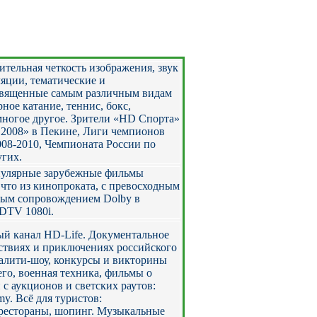
тельная четкость изображения, звук
ляции, тематические и
священные самым различным видам
рное катание, теннис, бокс,
 многое другое. Зрители «HD Спорта»
2008» в Пекине, Лиги чемпионов
8-2010, Чемпионата России по
угих.
улярные зарубежные фильмы
 что из кинопроката, c превосходным
вым сопровождением Dolby в
DTV 1080i.
й канал HD-Life. Документальное
ествиях и приключениях российского
еалити-шоу, конкурсы и викторины
го, военная техника, фильмы о
с аукционов и светских раутов:
my. Всё для туристов:
 рестораны, шопинг. Музыкальные