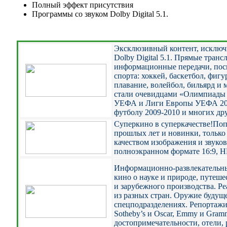
Полный эффект присутствия
Программы со звуком Dolby Digital 5.1.
Эксклюзивный контент, исключи
Dolby Digital 5.1. Прямые транс
информационные передачи, по
спорта: хоккей, баскетбол, фигу
плавание, волейбол, бильярд и
стали очевидцами «Олимпиады 
УЕФА и Лиги Европы УЕФА 200
футболу 2009-2010 и многих др
Суперкино в суперкачестве!
Поп
прошлых лет и новинки, только
качеством изображения и звуко
полноэкранном формате 16:9, H
Информационно-развлекательны
кино о науке и природе, путеш
и зарубежного производства. Р
из разных стран. Оружие будуще
спецподразделениях. Репортажи 
Sothеby’s и Oscar, Emmy и Gram
достопримечательности, отели,