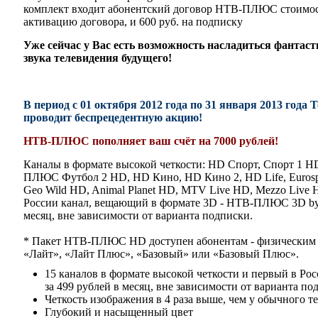
комплект входит абонентский договор НТВ-ПЛЮС стоимость
активацию договора, и 600 руб. на подписку
Уже сейчас у Вас есть возможность насладиться фантас
звука телевидения будущего!
В период с 01 октября 2012 года по 31 января 2013 го
проводит беспрецедентную акцию!
НТВ-ПЛЮС пополняет ваш счёт на 7000 рублей!
Каналы в формате высокой четкости: HD Спорт, Спорт 
ПЛЮС Футбол 2 HD, HD Кино, HD Кино 2, HD Life, Eurospo
Geo Wild HD, Animal Planet HD, MTV Live HD, Mezzo Live 
России канал, вещающий в формате 3D - НТВ-ПЛЮС 3D by
месяц, вне зависимости от варианта подписки.
* Пакет НТВ-ПЛЮС HD доступен абонентам - физическим 
«Лайт», «Лайт Плюс», «Базовый» или «Базовый Плюс».
15 каналов в формате высокой четкости и первый в Ро
за 499 рублей в месяц, вне зависимости от варианта по
Четкость изображения в 4 раза выше, чем у обычного т
Глубокий и насыщенный цвет