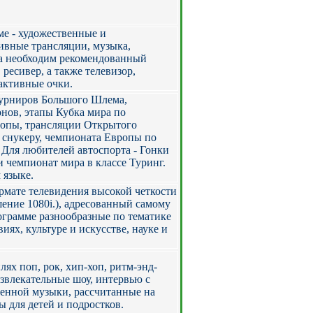
ме - художественные и
ивные трансляции, музыка,
ла необходим рекомендованный
сивер, а также телевизор,
активные очки.
 турниров Большого Шлема,
нов, этапы Кубка мира по
ропы, трансляции Открытого
 снукеру, чемпионата Европы по
. Для любителей автоспорта - Гонки
и чемпионат мира в классе Туринг.
 языке.
рмате телевидения высокой четкости
решение 1080i.), адресованный самому
ограмме разнообразные по тематике
иях, культуре и искусстве, науке и
ях поп, рок, хип-хоп, ритм-энд-
азвлекательные шоу, интервью с
енной музыки, рассчитанные на
ы для детей и подростков.