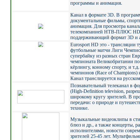
программы и анимация.
Канал в формате 3D. В програм
документальные фильмы, спорт
анимация. Для просмотра кана
телекомпанией НТВ-ПЛЮС HD ре
поддерживающий формат 3D и 
Eurosport HD это - трансляции
футбольные матчи Лиги Чемпио
супербайку из разных стран Ев
чемпионата Великобритании по
кёрлингу, конному спорту, и т.д
чемпионов (Race of Champions) 
Канал транслируется на русском
Познавательный телеканал в фо
(High-Definition television, раз
широкому кругу зрителей. В пр
передачи: о природе и путешеств
технике.
Музыкальные видеоклипы в стил
блюз и др., а также концерты, р
исполнителями, новости соврем
зрителей 25-45 лет. Мультфильм