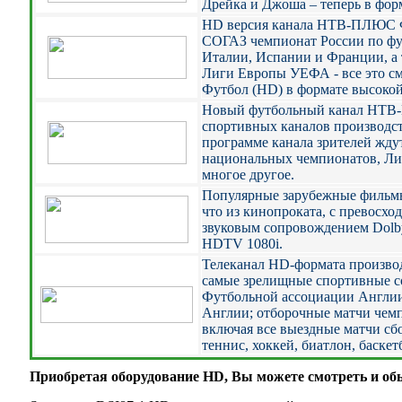
Дрейка и Джоша – теперь в фор
HD версия канала НТВ-ПЛЮС Ф
СОГАЗ чемпионат России по фу
Италии, Испании и Франции, а
Лиги Европы УЕФА - все это 
Футбол (HD) в формате высокой
Новый футбольный канал НТВ-
спортивных каналов производ
программе канала зрителей жд
национальных чемпионатов, Ли
многое другое.
Популярные зарубежные фильмы
что из кинопроката, c превосх
звуковым сопровождением Dolby
HDTV 1080i.
Телеканал HD-формата произво
самые зрелищные спортивные с
Футбольной ассоциации Англии
Англии; отборочные матчи чемп
включая все выездные матчи сб
теннис, хоккей, биатлон, баскет
Приобретая оборудование HD, Вы можете смотреть и