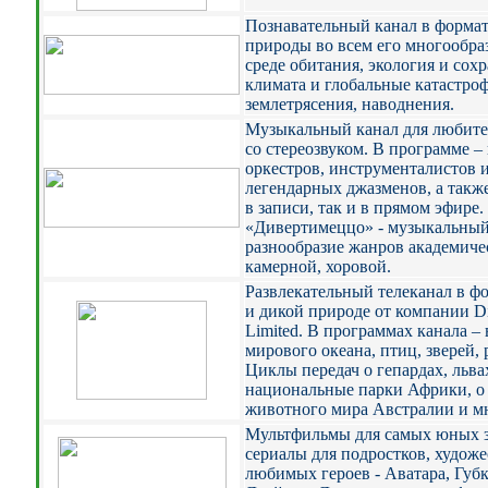
Познавательный канал в формат
природы во всем его многообра
среде обитания, экология и сох
климата и глобальные катастроф
землетрясения, наводнения.
Музыкальный канал для любите
со стереозвуком. В программе 
оркестров, инструменталистов 
легендарных джазменов, а также
в записи, так и в прямом эфире
«Дивертимеццо» - музыкальный
разнообразие жанров академиче
камерной, хоровой.
Развлекательный телеканал в ф
и дикой природе от компании Di
Limited. В программах канала 
мирового океана, птиц, зверей,
Циклы передач о гепардах, льва
национальные парки Африки, о
животного мира Австралии и мн
Мультфильмы для самых юных з
сериалы для подростков, худо
любимых героев - Аватара, Губ