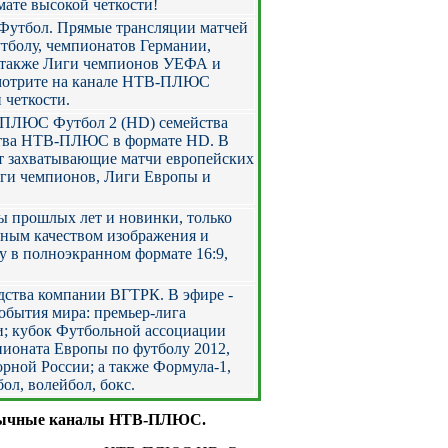
мате высокой четкости!
утбол. Прямые трансляции матчей
тболу, чемпионатов Германии,
 также Лиги чемпионов УЕФА и
смотрите на канале НТВ-ПЛЮС
 четкости.
ПЛЮС Футбол 2 (HD) семейства
ства НТВ-ПЛЮС в формате HD. В
ут захватывающие матчи европейских
ги чемпионов, Лиги Европы и
 прошлых лет и новинки, только
одным качеством изображения и
 в полноэкранном формате 16:9,
дства компании ВГТРК. В эфире -
обытия мира: премьер-лига
; кубок Футбольной ассоциации
ионата Eвропы по футболу 2012,
орной России; а также Формула-1,
бол, волейбол, бокс.
 обычные каналы НТВ-ПЛЮС.