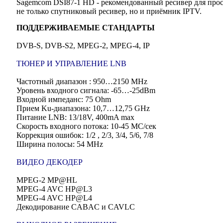
Sagemcom DSI87-1 HD - рекомендованный ресивер для пр
не только спутниковый ресивер, но и приёмник IPTV.
ПОДДЕРЖИВАЕМЫЕ СТАНДАРТЫ
DVB-S, DVB-S2, MPEG-2, MPEG-4, IP
ТЮНЕР И УПРАВЛЕНИЕ LNB
Частотный диапазон : 950…2150 MHz
Уровень входного сигнала: -65…-25dBm
Входной импеданс: 75 Ohm
Прием Ku-диапазона: 10,7…12,75 GHz
Питание LNB: 13/18V, 400mA max
Скорость входного потока: 10-45 MC/сек
Коррекция ошибок: 1/2 , 2/3, 3/4, 5/6, 7/8
Ширина полосы: 54 MHz
ВИДЕО ДЕКОДЕР
MPEG-2 MP@HL
MPEG-4 AVC HP@L3
MPEG-4 AVC HP@L4
Декодирование CABAC и CAVLC