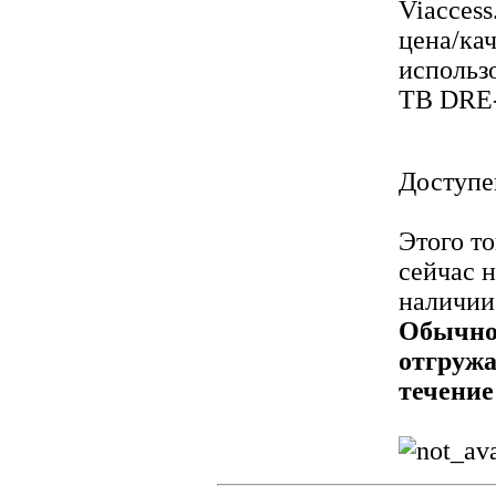
Viacces
цена/ка
использ
ТВ DRE-
Доступе
Этого то
сейчас н
наличии
Обычн
отгружа
течение