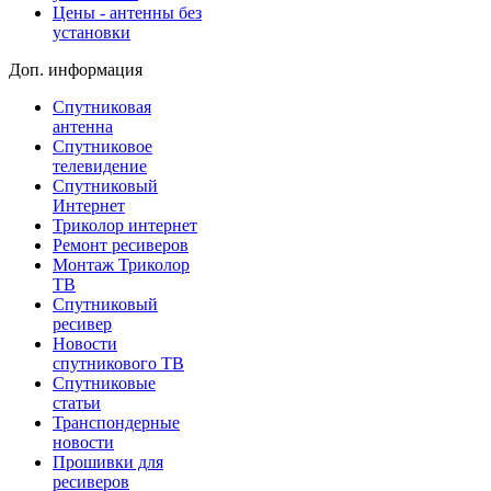
Цены - антенны без
установки
Доп. информация
Спутниковая
антенна
Спутниковое
телевидение
Спутниковый
Интернет
Триколор интернет
Ремонт ресиверов
Монтаж Триколор
ТВ
Спутниковый
ресивер
Новости
спутникового ТВ
Спутниковые
статьи
Транспондерные
новости
Прошивки для
ресиверов