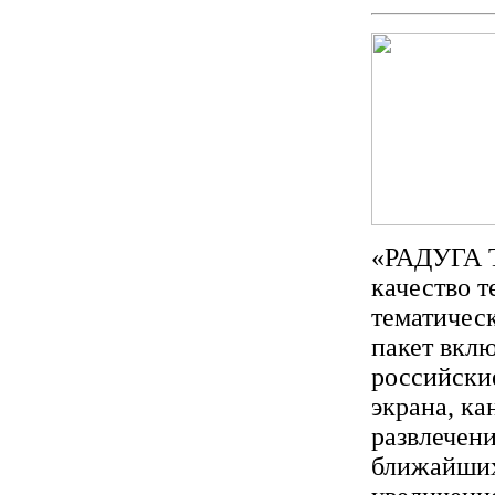
«РАДУГА Т
качество 
тематичес
пакет вклю
российски
экрана, ка
развлечени
ближайших