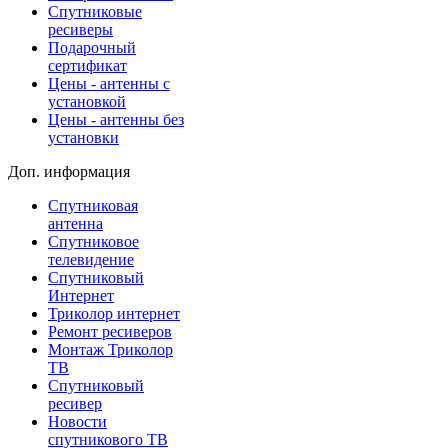
Спутниковые
ресиверы
Подарочный
сертификат
Цены - антенны с
установкой
Цены - антенны без
установки
Доп. информация
Спутниковая
антенна
Спутниковое
телевидение
Спутниковый
Интернет
Триколор интернет
Ремонт ресиверов
Монтаж Триколор
ТВ
Спутниковый
ресивер
Новости
спутникового ТВ