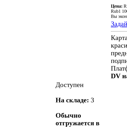
Цена:
R
Rub1 10
Вы экон
Задай
Карт
крас
предн
подп
Плат
DV н
Доступен
На складе:
3
Обычно
отгружается в