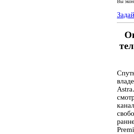
Вы экон
Задай
О
тел
Спут
влад
Astr
смо
кана
своб
ран
Prem