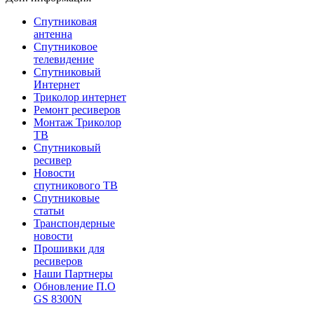
Спутниковая
антенна
Спутниковое
телевидение
Спутниковый
Интернет
Триколор интернет
Ремонт ресиверов
Монтаж Триколор
ТВ
Спутниковый
ресивер
Новости
спутникового ТВ
Спутниковые
статьи
Транспондерные
новости
Прошивки для
ресиверов
Наши Партнеры
Обновление П.О
GS 8300N