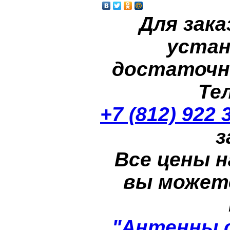
Для зака
устан
достаточн
Те
+7 (812) 922 
з
Все цены н
вы может
"Антенны 