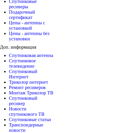
Спутниковые
ресиверы
Подарочный
сертификат
Цены - антенны с
установкой
Цены - антенны без
установки
Доп. информация
Спутниковая антенна
Спутниковое
телевидение
Спутниковый
Интернет
Триколор интернет
Ремонт ресиверов
Монтаж Триколор ТВ
Спутниковый
ресивер
Новости
спутникового ТВ
Спутниковые статьи
Транспондерные
новости