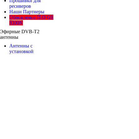
Прошивки для
ресиверов
Наши Партнеры
Обновление П.О GS
8300N
Эфирные DVB-T2
антенны
Антенны с
установкой