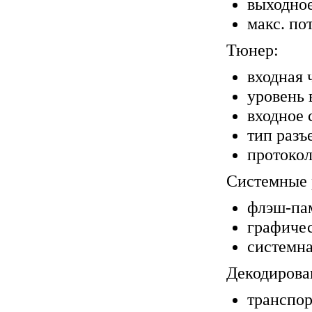
выходное
макс. по
Тюнер:
входная 
уровень 
входное 
тип разъ
протокол
Системные 
флэш-па
графичес
системна
Декодирова
транспор