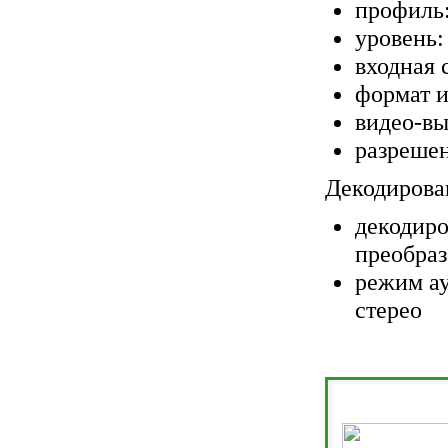
профиль
уровень
входная 
формат и
видео-в
разрешен
Декодирова
декодиро
преобраз
режим ау
стерео