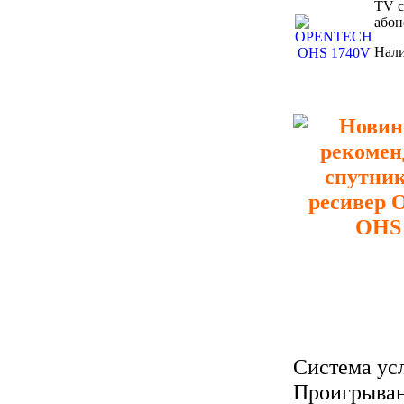
TV с
абон
Нал
Система усл
Проигрыван