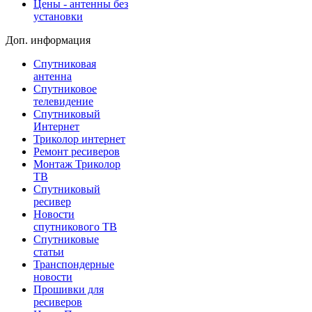
Цены - антенны без
установки
Доп. информация
Спутниковая
антенна
Спутниковое
телевидение
Спутниковый
Интернет
Триколор интернет
Ремонт ресиверов
Монтаж Триколор
ТВ
Спутниковый
ресивер
Новости
спутникового ТВ
Спутниковые
статьи
Транспондерные
новости
Прошивки для
ресиверов