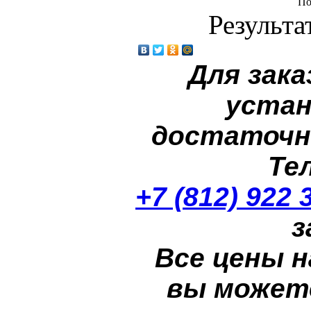
По
Результа
Для зака
устан
достаточн
Те
+7 (812) 922 
з
Все цены н
вы может