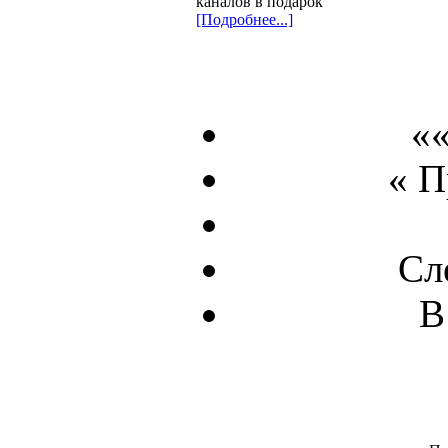
каналов в подарок
[Подробнее...]
««
« 
Сл
В