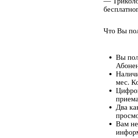
— Триколо
бесплатно
Что Вы по
Вы пол
Абонен
Наличи
мес. К
Цифров
приема
Два ка
просмо
Вам не
информ