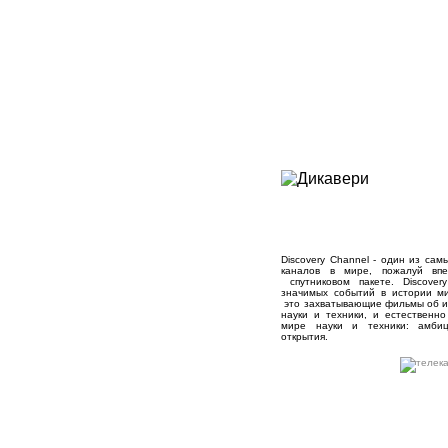
Discovery Channel - один из сам
каналов в мире, пожалуй вп
спутниковом пакете. Discover
значимых событий в истории м
это захватывающие фильмы об и
науки и техники, и естественн
мире науки и техники: амби
открытия.