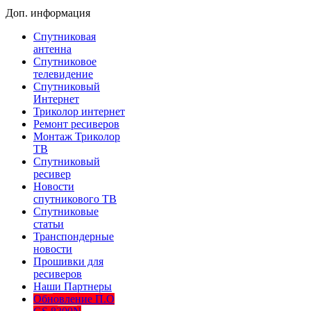
Доп. информация
Спутниковая
антенна
Спутниковое
телевидение
Спутниковый
Интернет
Триколор интернет
Ремонт ресиверов
Монтаж Триколор
ТВ
Спутниковый
ресивер
Новости
спутникового ТВ
Спутниковые
статьи
Транспондерные
новости
Прошивки для
ресиверов
Наши Партнеры
Обновление П.О