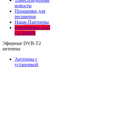
Транспондерные
новости
Прошивки для
ресиверов
Наши Партнеры
Обновление П.О
GS 8300N
Эфирные DVB-T2
антенны
Антенны с
установкой