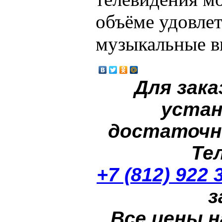
объёме удовле
музыкальные в
Для зака
устан
достаточн
Те
+7 (812) 922 
з
Все цены н