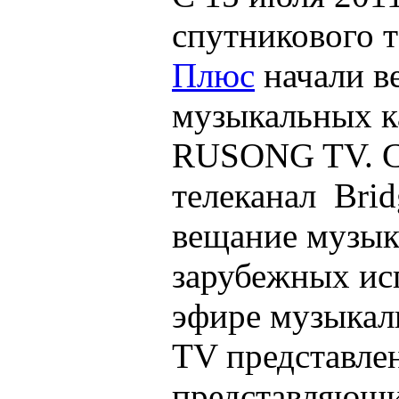
спутникового 
Плюс
начали в
музыкальных ка
RUSONG TV. С
телеканал Bri
вещание музык
зарубежных ис
эфире музыкаль
TV представле
представляющи