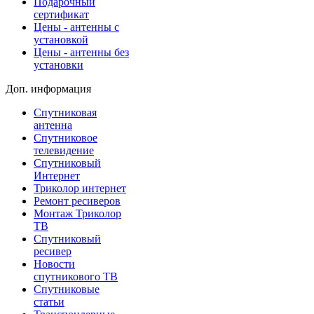
Подарочный
сертификат
Цены - антенны с
установкой
Цены - антенны без
установки
Доп. информация
Спутниковая
антенна
Спутниковое
телевидение
Спутниковый
Интернет
Триколор интернет
Ремонт ресиверов
Монтаж Триколор
ТВ
Спутниковый
ресивер
Новости
спутникового ТВ
Спутниковые
статьи