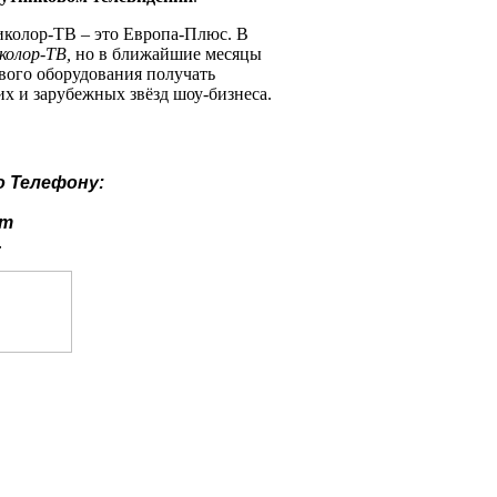
иколор-ТВ – это Европа-Плюс. В
колор-ТВ,
но в ближайшие месяцы
вого оборудования получать
х и зарубежных звёзд шоу-бизнеса.
о
Телефону:
ут
.