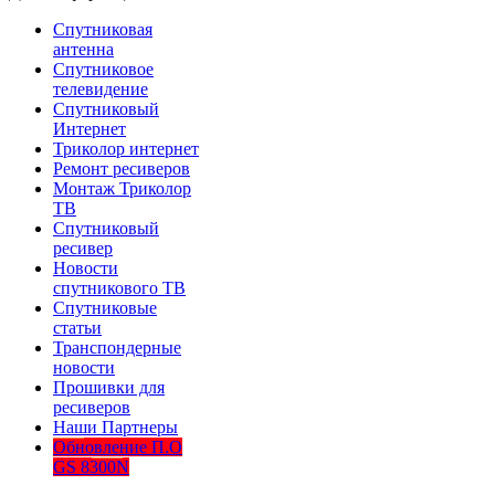
Спутниковая
антенна
Спутниковое
телевидение
Спутниковый
Интернет
Триколор интернет
Ремонт ресиверов
Монтаж Триколор
ТВ
Спутниковый
ресивер
Новости
спутникового ТВ
Спутниковые
статьи
Транспондерные
новости
Прошивки для
ресиверов
Наши Партнеры
Обновление П.О
GS 8300N