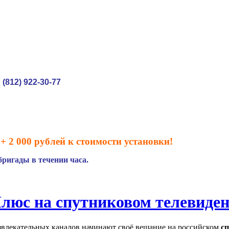
(812) 922-30-77
:
+ 2 000 рублей к стоимости установки!
ригады в течении часа.
люс на спутниковом телевиде
звлекательных каналов начинают своё вещание на российском
с