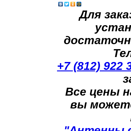
Для зака
устан
достаточн
Те
+7 (812) 922 
з
Все цены н
вы может
"Антенны 