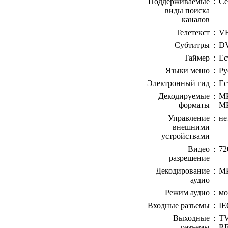
Поддерживаемые
:
Се
виды поиска
каналов
Телетекст
:
VB
Субтитры
:
D
Таймер
:
Ес
Языки меню
:
Ру
Электронный гид
:
Ес
Декодируемые
:
MP
форматы
MP
Управление
:
не
внешними
устройствами
Видео
:
72
разрешение
Декодирование
:
MP
аудио
Режим аудио
:
мо
Входные разъемы
:
IE
Выходные
:
TV
разъемы
RF