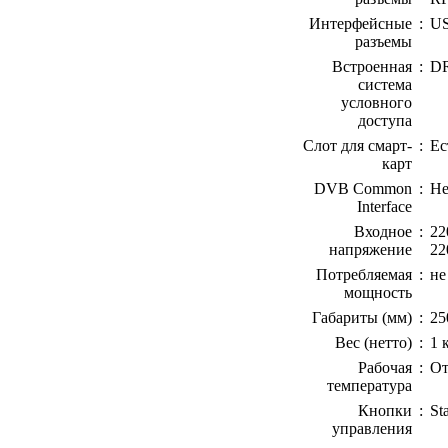
Интерфейсные
:
U
разъемы
Встроенная
:
DR
система
условного
доступа
Слот для смарт-
:
Ес
карт
DVB Common
:
Не
Interface
Входное
:
22
напряжение
22
Потребляемая
:
не
мощность
Габариты (мм)
:
25
Вес (нетто)
:
1 
Рабочая
:
От
температура
Кнопки
:
St
управления