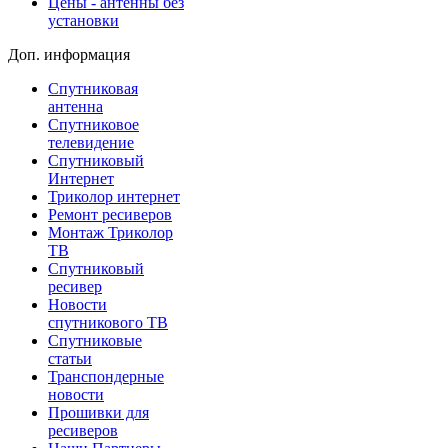
Цены - антенны без
установки
Доп. информация
Спутниковая
антенна
Спутниковое
телевидение
Спутниковый
Интернет
Триколор интернет
Ремонт ресиверов
Монтаж Триколор
ТВ
Спутниковый
ресивер
Новости
спутникового ТВ
Спутниковые
статьи
Транспондерные
новости
Прошивки для
ресиверов