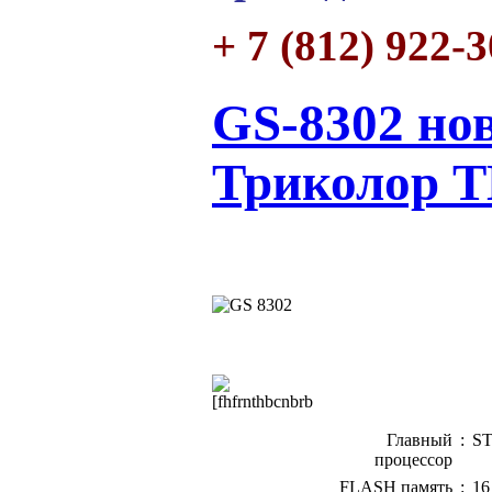
+ 7 (812) 922-
GS-8302 но
Триколор 
Главный
:
ST
процессор
FLASH память
:
16