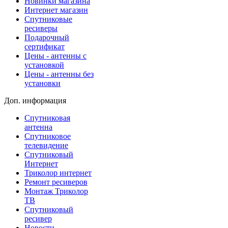
Новинки магазина
Интернет магазин
Спутниковые
ресиверы
Подарочный
сертификат
Цены - антенны с
установкой
Цены - антенны без
установки
Доп. информация
Спутниковая
антенна
Спутниковое
телевидение
Спутниковый
Интернет
Триколор интернет
Ремонт ресиверов
Монтаж Триколор
ТВ
Спутниковый
ресивер
Новости