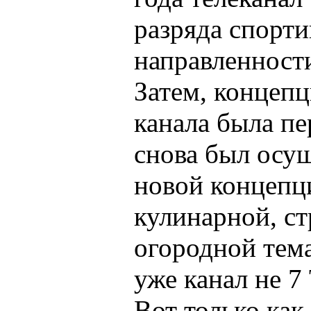
разряда спорт
направленност
Затем, концеп
канала была п
снова был осущ
новой концепц
кулинарной, с
огородной тема
уже канал не 7
Вот только как 