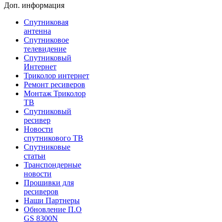
Доп. информация
Спутниковая
антенна
Спутниковое
телевидение
Спутниковый
Интернет
Триколор интернет
Ремонт ресиверов
Монтаж Триколор
ТВ
Спутниковый
ресивер
Новости
спутникового ТВ
Спутниковые
статьи
Транспондерные
новости
Прошивки для
ресиверов
Наши Партнеры
Обновление П.О
GS 8300N