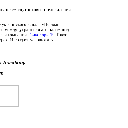
зователем спутникового телевидения
е украинского канала «Первый
тве между украинским каналом под
овая компания
Триколор-ТВ
. Такое
рах. И создаст условия для
о
Телефону:
ут
.