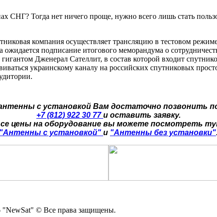
нах СНГ? Тогда нет ничего проще, нужно всего лишь стать поль
путниковая компания осуществляет трансляцию в тестовом режим
ода ожидается подписание итогового меморандума о сотрудничес
 гигантом Дженерал Сателлит, в состав которой входит спутник
иваться украинскому каналу на российских спутниковых просто
удитории.
 антенны с установкой Вам достаточно позвонить п
+7 (812) 922 30 77
и оставить заявку.
се цены на оборудование вы можете посмотреть т
"Антенны с установкой"
и
"Антенны без установки"
 "NewSat" © Все права защищены.