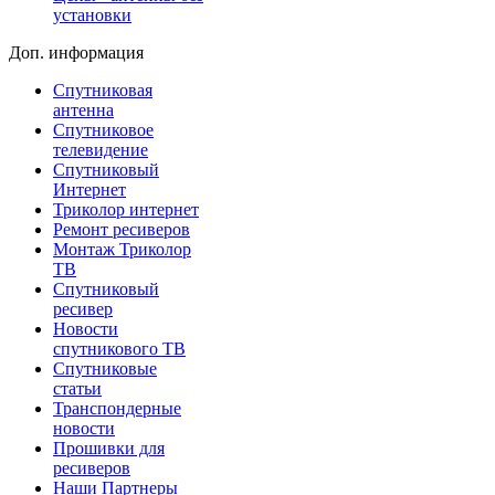
установки
Доп. информация
Спутниковая
антенна
Спутниковое
телевидение
Спутниковый
Интернет
Триколор интернет
Ремонт ресиверов
Монтаж Триколор
ТВ
Спутниковый
ресивер
Новости
спутникового ТВ
Спутниковые
статьи
Транспондерные
новости
Прошивки для
ресиверов
Наши Партнеры