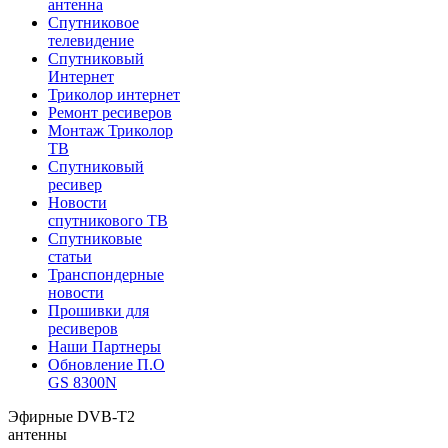
антенна
Спутниковое
телевидение
Спутниковый
Интернет
Триколор интернет
Ремонт ресиверов
Монтаж Триколор
ТВ
Спутниковый
ресивер
Новости
спутникового ТВ
Спутниковые
статьи
Транспондерные
новости
Прошивки для
ресиверов
Наши Партнеры
Обновление П.О
GS 8300N
Эфирные DVB-T2
антенны