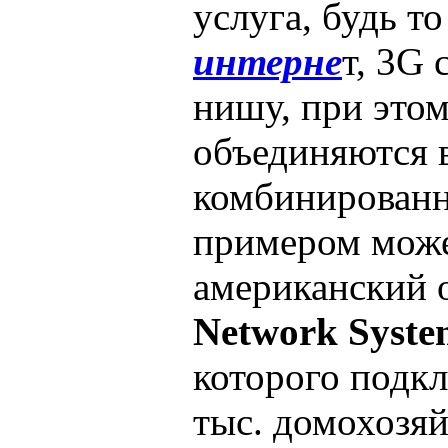
услуга, будь т
интерне
т, 3G
нишу, при этом
объединяются 
комбинированн
примером може
американский 
Network Syste
которого подк
тыс. домохозяй