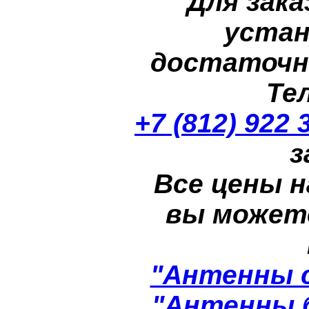
Для зака
устан
достаточн
Те
+7 (812) 922 
з
Все цены н
вы может
"Антенны 
"Антенны 