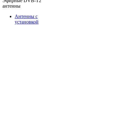
Эфирные DVB-T2
антенны
Антенны с
установкой