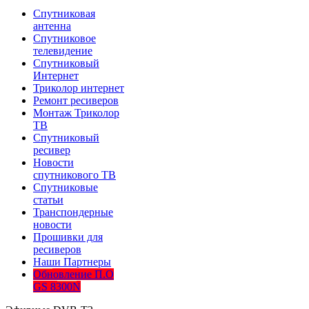
Спутниковая
антенна
Спутниковое
телевидение
Спутниковый
Интернет
Триколор интернет
Ремонт ресиверов
Монтаж Триколор
ТВ
Спутниковый
ресивер
Новости
спутникового ТВ
Спутниковые
статьи
Транспондерные
новости
Прошивки для
ресиверов
Наши Партнеры
Обновление П.О
GS 8300N