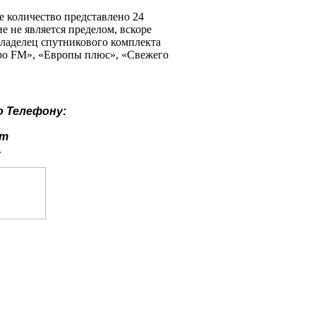
е количество представлено 24
 не является пределом, вскоре
владелец спутникового комплекта
тро FM», «Европы плюс», «Свежего
о
Телефону:
ут
.