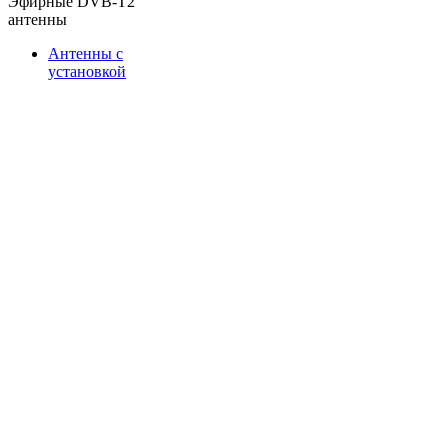
Эфирные DVB-T2
антенны
Антенны с
установкой