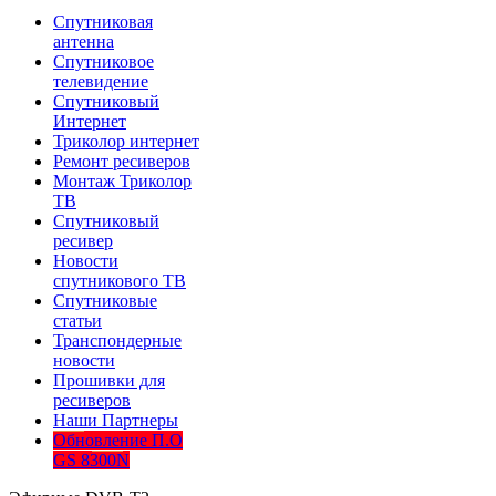
Спутниковая
антенна
Спутниковое
телевидение
Спутниковый
Интернет
Триколор интернет
Ремонт ресиверов
Монтаж Триколор
ТВ
Спутниковый
ресивер
Новости
спутникового ТВ
Спутниковые
статьи
Транспондерные
новости
Прошивки для
ресиверов
Наши Партнеры
Обновление П.О
GS 8300N