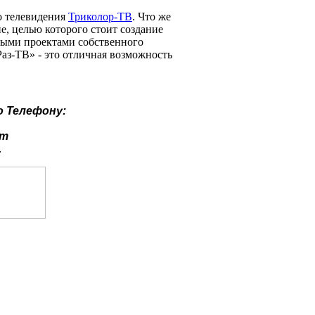
о телевидения
Триколор-ТВ
. Что же
е, целью которого стоит создание
ными проектами собственного
Раз-ТВ» - это отличная возможность
о
Телефону:
ут
.