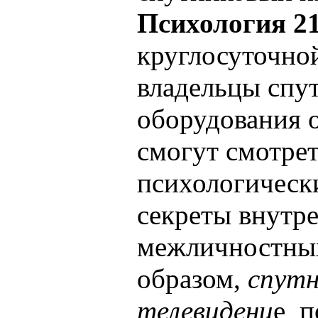
Психология 2
круглосуточно
владельцы спу
оборудования 
смогут смотрет
психологически
секреты внутре
межличностны
образом,
спутн
телевидени
е п