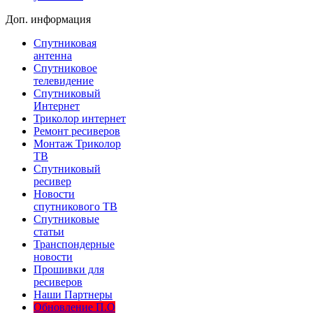
Доп. информация
Спутниковая
антенна
Спутниковое
телевидение
Спутниковый
Интернет
Триколор интернет
Ремонт ресиверов
Монтаж Триколор
ТВ
Спутниковый
ресивер
Новости
спутникового ТВ
Спутниковые
статьи
Транспондерные
новости
Прошивки для
ресиверов
Наши Партнеры
Обновление П.О