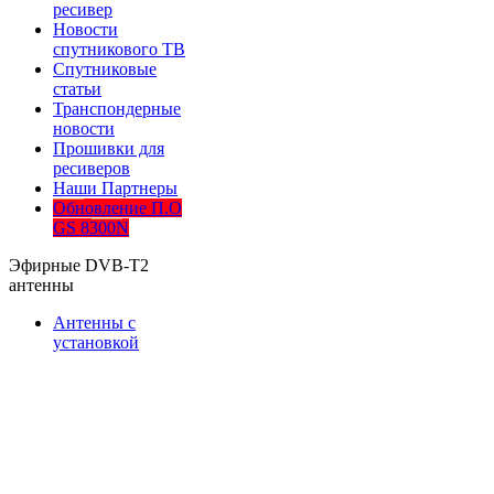
ресивер
Новости
спутникового ТВ
Спутниковые
статьи
Транспондерные
новости
Прошивки для
ресиверов
Наши Партнеры
Обновление П.О
GS 8300N
Эфирные DVB-T2
антенны
Антенны с
установкой