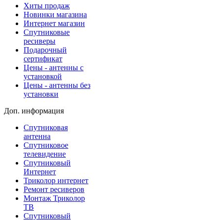
Хиты продаж
Новинки магазина
Интернет магазин
Спутниковые
ресиверы
Подарочный
сертификат
Цены - антенны с
установкой
Цены - антенны без
установки
Доп. информация
Спутниковая
антенна
Спутниковое
телевидение
Спутниковый
Интернет
Триколор интернет
Ремонт ресиверов
Монтаж Триколор
ТВ
Спутниковый