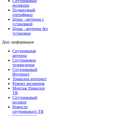
Спутниковые
ресиверы
Подарочный
сертификат
Цены - антенны с
установкой
Цены - антенны без
установки
Доп. информация
Спутниковая
антенна
Спутниковое
телевидение
Спутниковый
Интернет
Триколор интернет
Ремонт ресиверов
Монтаж Триколор
ТВ
Спутниковый
ресивер
Новости
спутникового ТВ