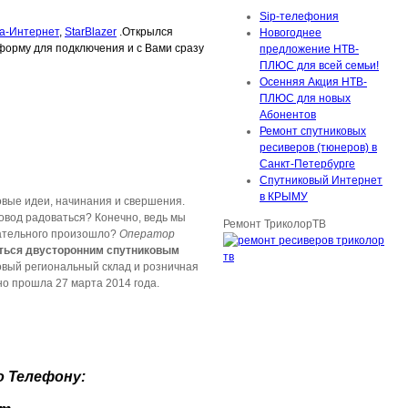
Sip-телефония
а-Интернет
,
StarBlazer
.Открылся
Новогоднее
орму для подключения и с Вами сразу
предложение НТВ-
ПЛЮС для всей семьи!
Осенняя Акция НТВ-
ПЛЮС для новых
Абонентов
Ремонт спутниковых
ресиверов (тюнеров) в
Санкт-Петербурге
Спутниковый Интернет
в КРЫМУ
овые идеи, начинания и свершения.
овод радоваться? Конечно, ведь мы
Ремонт ТриколорТВ
нательного произошло?
Оператор
ться двусторонним спутниковым
овый региональный склад и розничная
о прошла 27 марта 2014 года.
о
Телефону: