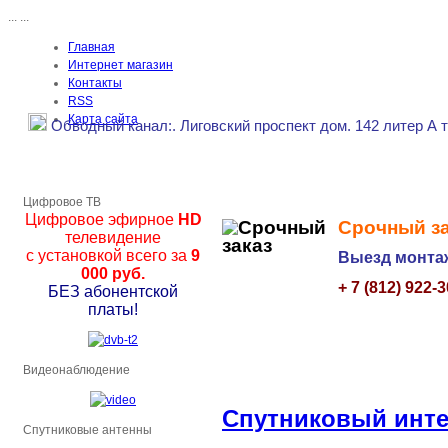
...
...
Главная
Интернет магазин
Контакты
RSS
Карта сайта
Обводный канал
:.
Лиговский проспект дом. 142 литер А 
Цифровое ТВ
Цифровое эфирное
HD
Срочный за
телевидение
с установкой всего за
9
Выезд монтаж
000 руб.
+ 7 (812) 922-
БЕЗ абонентской
платы!
Видеонаблюдение
Спутниковый инте
Спутниковые антенны