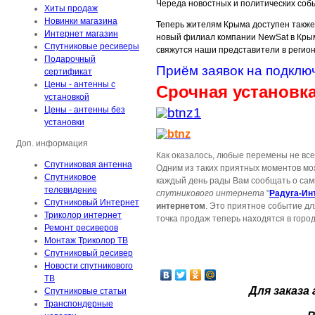
Череда новостных и политических событ
Хиты продаж
Новинки магазина
Теперь жителям Крыма доступен также
Интернет магазин
новый филиал компании NewSat в Крым
Спутниковые ресиверы
свяжутся наши представители в регио
Подарочный
Приём заявок на подклю
сертификат
Цены - антенны с
Срочная установка
установкой
Цены - антенны без
установки
Доп. информация
Как оказалось, любые перемены не все
Спутниковая антенна
Одним из таких приятных моментов мож
Спутниковое
каждый день рады Вам сообщать о сам
телевидение
спутникового интернета
"
Радуга-Ин
Спутниковый Интернет
интернетом
. Это приятное событие д
Триколор интернет
точка продаж теперь находятся в горо
Ремонт ресиверов
Монтаж Триколор ТВ
Спутниковый ресивер
Новости спутникового
ТВ
Для заказа
Спутниковые статьи
Транспондерные