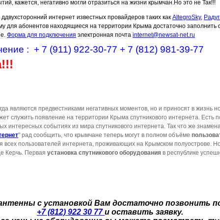
ий, кажется, негативно могли отразиться на жизни крымчан.Но это не Так!!!
 ддвухсторонний интернет известных провайдеров таких как
AltegroSky
,
Радуг
у для абонентов находящиеся на территории Крыма достаточно заполнить ф
не.
Форма для подключения
электронная почта
internet@newsat-net.ru
чение :
+ 7 (911) 922-30-77
+ 7 (812) 981-39-77
!!!
гда являются предвестниками негативных моментов, но и приносят в жизнь н
ет служить появление на территории Крыма спутникового интернета. Есть п
ых интересных событиях из мира спутникового интернета. Так что же знаме
тернет
" рад сообщить, что крымчане теперь могут в полном объёме
пользова
ля всех пользователей интернета, проживающих на Крымском полуострове. Н
де Керчь. Первая
установка спутникового оборудования
в республике успешн
 антенны с установкой Вам достаточно позвонить п
+7 (812) 922 30 77
и оставить заявку.