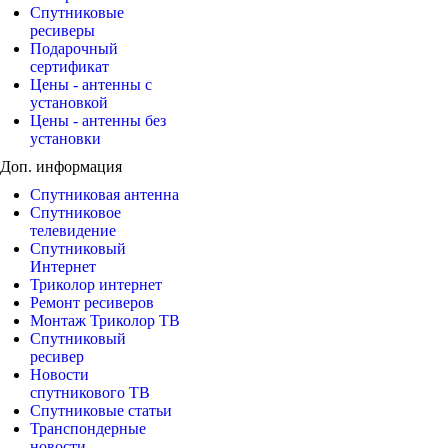
Спутниковые
ресиверы
Подарочный
сертификат
Цены - антенны с
установкой
Цены - антенны без
установки
Доп. информация
Спутниковая антенна
Спутниковое
телевидение
Спутниковый
Интернет
Триколор интернет
Ремонт ресиверов
Монтаж Триколор ТВ
Спутниковый
ресивер
Новости
спутникового ТВ
Спутниковые статьи
Транспондерные
новости