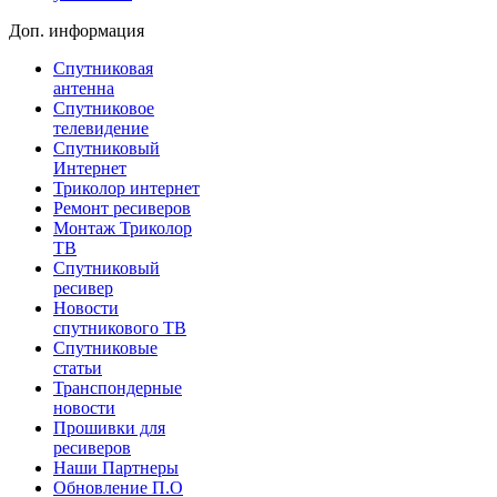
Доп. информация
Спутниковая
антенна
Спутниковое
телевидение
Спутниковый
Интернет
Триколор интернет
Ремонт ресиверов
Монтаж Триколор
ТВ
Спутниковый
ресивер
Новости
спутникового ТВ
Спутниковые
статьи
Транспондерные
новости
Прошивки для
ресиверов
Наши Партнеры
Обновление П.О