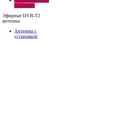
Обновление П.О
GS 8300N
Эфирные DVB-T2
антенны
Антенны с
установкой