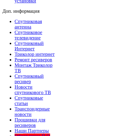
установки
Доп. информация
Спутниковая
антенна
Спутниковое
телевидение
Спутниковый
Интернет
Триколор интернет
Ремонт ресиверов
Монтаж Триколор
ТВ
Спутниковый
ресивер
Новости
спутникового ТВ
Спутниковые
статьи
Транспондерные
новости
Прошивки для
ресиверов
Наши Партнеры