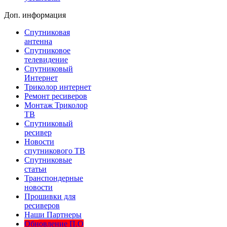
Доп. информация
Спутниковая
антенна
Спутниковое
телевидение
Спутниковый
Интернет
Триколор интернет
Ремонт ресиверов
Монтаж Триколор
ТВ
Спутниковый
ресивер
Новости
спутникового ТВ
Спутниковые
статьи
Транспондерные
новости
Прошивки для
ресиверов
Наши Партнеры
Обновление П.О