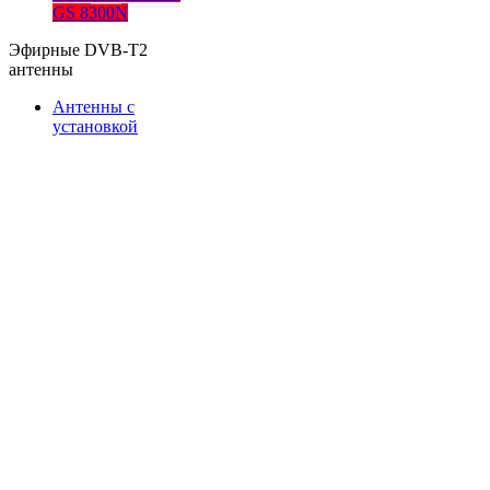
GS 8300N
Эфирные DVB-T2
антенны
Антенны с
установкой