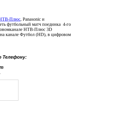
НТВ-Плюс
, Panasonic и
реть футбольный матч поединка 4-го
иковомканале НТВ-Плюс 3D
 на канале Футбол (HD), в цифровом
о
Телефону:
ут
.