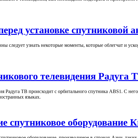
перед установке спутниковой 
ны следует узнать некоторые моменты, которые облегчат и уско
никового телевидения Радуга 
ия Радуга ТВ происходит с орбитального спутника ABS1. С него
иностранных языках.
е спутниковое оборудование К
путниковое оборудование, производимое в странах Азии, таких