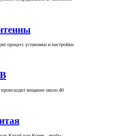
антенны
рят процесс установки и настройки
ТВ
 происходит вещание около 40
итая
 как Китай или Корея – якобы