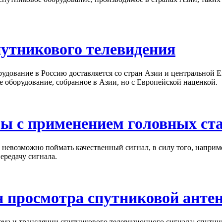
утникового телевидения
удование в Россию доставляется со стран Азии и центральной Е
ое оборудование, собранное в Азии, но с Европейской наценкой.
мы с применением головных ст
 невозможно поймать качественный сигнал, в силу того, наприме
ередачу сигнала.
я просмотра спутниковой анте
ма и трансляции спутникового телевизионного сигнала: спутник