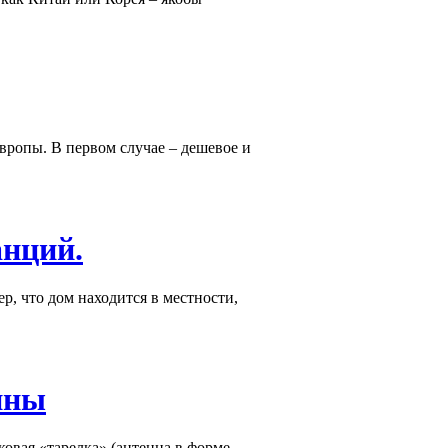
вропы. В первом случае – дешевое и
анций.
р, что дом находится в местности,
нны
овая «тарелка» (антенна в форме