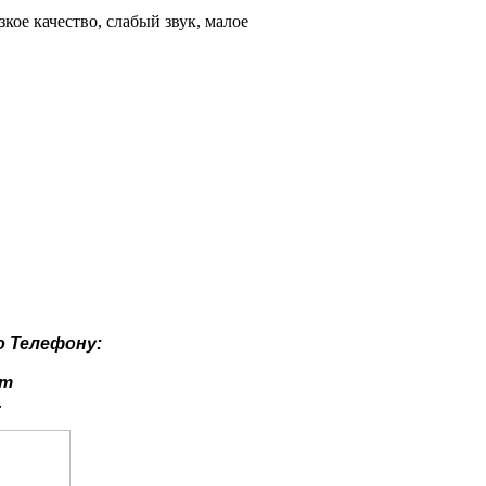
ое качество, слабый звук, малое
о
Телефону:
ут
.