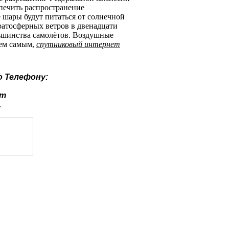
спечить распространение
шары будут питаться от солнечной
ратосферных ветров в двенадцати
льшинства самолётов. Воздушные
ем самым,
спутниковый интернет
о
Телефону:
ут
.