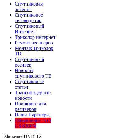
Спутниковая
антенна
Спутниковое
телевидение
Спутниковый
Интернет
Триколор интернет
Ремонт ресиверов
Монтаж Триколор
ТВ
Спутниковый
ресивер
Новости
спутникового ТВ
Спутниковые
статьи
Транспондерные
новости
Прошивки для
ресиверов
Наши Партнеры
Обновление П.О
GS 8300N
Эфирные DVB-T2