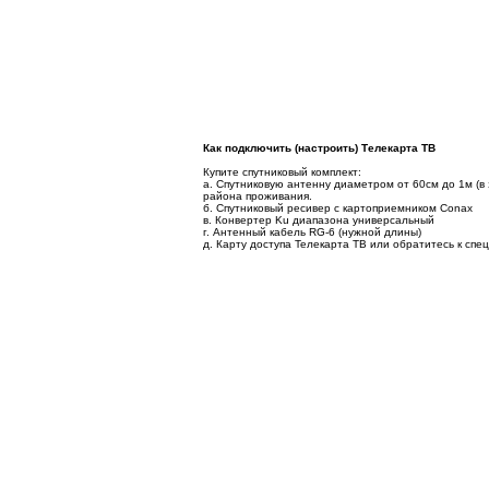
Как подключить (настроить) Телекарта ТВ
Купите спутниковый комплект:
а. Спутниковую антенну диаметром от 60см до 1м (в
района проживания.
б. Спутниковый ресивер с картоприемником Conax
в. Конвертер Ku диапазона универсальный
г. Антенный кабель RG-6 (нужной длины)
д. Карту доступа Телекарта ТВ или обратитесь к спе