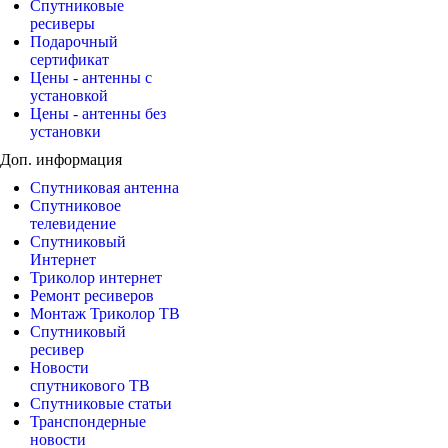
Спутниковые
ресиверы
Подарочный
сертификат
Цены - антенны с
установкой
Цены - антенны без
установки
Доп. информация
Спутниковая антенна
Спутниковое
телевидение
Спутниковый
Интернет
Триколор интернет
Ремонт ресиверов
Монтаж Триколор ТВ
Спутниковый
ресивер
Новости
спутникового ТВ
Спутниковые статьи
Транспондерные
новости