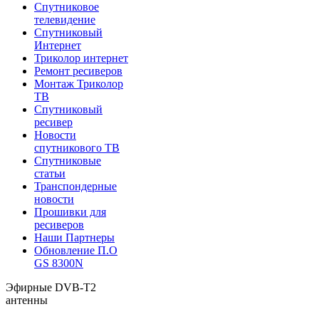
Спутниковое
телевидение
Спутниковый
Интернет
Триколор интернет
Ремонт ресиверов
Монтаж Триколор
ТВ
Спутниковый
ресивер
Новости
спутникового ТВ
Спутниковые
статьи
Транспондерные
новости
Прошивки для
ресиверов
Наши Партнеры
Обновление П.О
GS 8300N
Эфирные DVB-T2
антенны